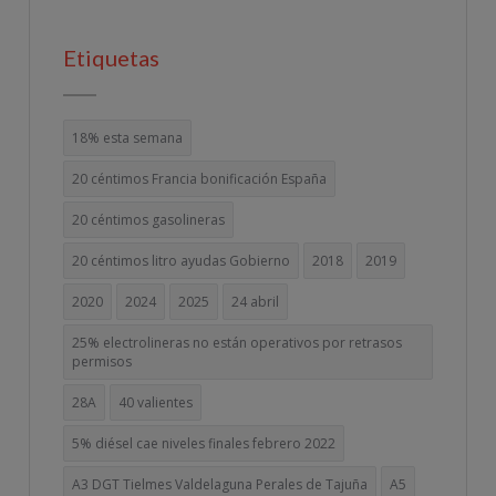
Etiquetas
18% esta semana
20 céntimos Francia bonificación España
20 céntimos gasolineras
20 céntimos litro ayudas Gobierno
2018
2019
2020
2024
2025
24 abril
25% electrolineras no están operativos por retrasos
permisos
28A
40 valientes
5% diésel cae niveles finales febrero 2022
A3 DGT Tielmes Valdelaguna Perales de Tajuña
A5