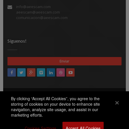
info@aeescam.com
aeescam@aeescam.com
comunicacion@aeescam.com
Síguenos!
By clicking “Accept All Cookies”, you agree to the
storing of cookies on your device to enhance site
Aviso legal
Protección de
Todos los derechos reservados © 2017.
/
navigation, analyze site usage, and assist in our
datos
Cookies
/
marketing efforts.
Quiénes somos
Noticias
Documentos
EESS
Cookies Settings
Accept All Cookies
Asociados
Contacto