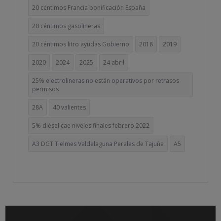
20 céntimos Francia bonificación España
20 céntimos gasolineras
20 céntimos litro ayudas Gobierno
2018
2019
2020
2024
2025
24 abril
25% electrolineras no están operativos por retrasos
permisos
28A
40 valientes
5% diésel cae niveles finales febrero 2022
A3 DGT Tielmes Valdelaguna Perales de Tajuña
A5